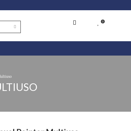
0
Store Location
Wishlist
ultiuso
LTIUSO