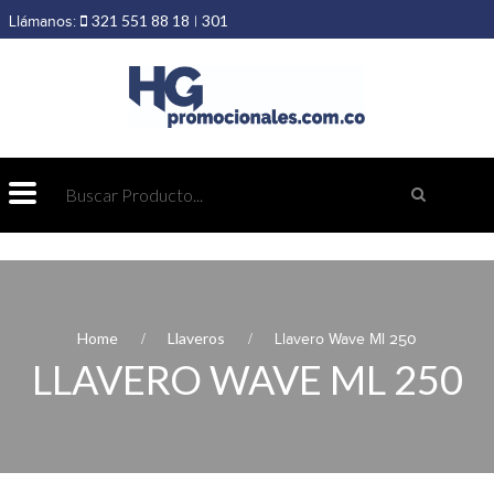
321 551 88 18
301
Llámanos:
|
403 19 89
432 69 98
Home
Llaveros
Llavero Wave Ml 250
LLAVERO WAVE ML 250