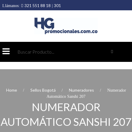
321 551 88 18
301
Llámanos:
|
403 19 89
432 69 98
Home
Sellos Bogotá
Numeradores
Numerador
Automático Sanshi 207
NUMERADOR
AUTOMÁTICO SANSHI 207