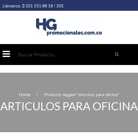
321 551 88 18
301
Llámanos:
|
403 19 89
432 69 98
Home
Products tagged “articulos para oficina”
ARTICULOS PARA OFICINA