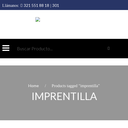
321 551 88 18
301
Llámanos:
|
403 19 89
432 69 98
Home
Products tagged “imprentilla”
IMPRENTILLA