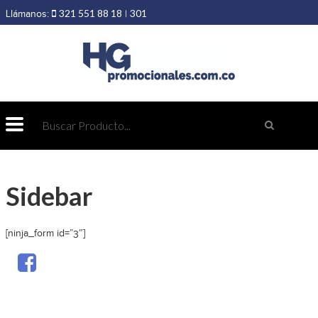
321 551 88 18
301
Llámanos:
|
403 19 89
432 69 98
Sidebar
[ninja_form id=”3″]