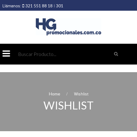
321 551 88 18
301
Llámanos:
|
403 19 89
432 69 98
Home
Wishlist
WISHLIST