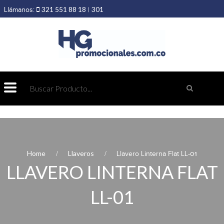
321 551 88 18
301
Llámanos:
|
403 19 89
432 69 98
Home
Llaveros
Llavero Linterna Flat LL-01
LLAVERO LINTERNA FLAT
LL-01